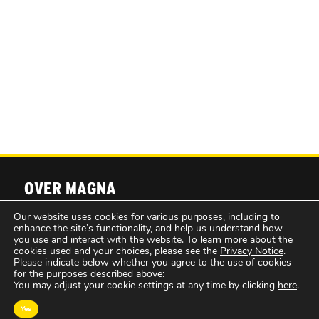
OVER MAGNA
Our website uses cookies for various purposes, including to
enhance the site’s functionality, and help us understand how
MAGNA Netherlands is de gecentraliseerde inkoop-
you use and interact with the website. To learn more about the
cookies used and your choices, please see the
Privacy Notice
.
en onderhandelingsunit binnen
IPG Mediabrands
op
Please indicate below whether you agree to the use of cookies
het gebied van intelligence, investment en
for the purposes described above:
You may adjust your cookie settings at any time by clicking
here
.
innovation. MAGNA behartigt de inkoopbelangen
van de IPG Mediabrands-bureaus UM, Initiative,
Yes