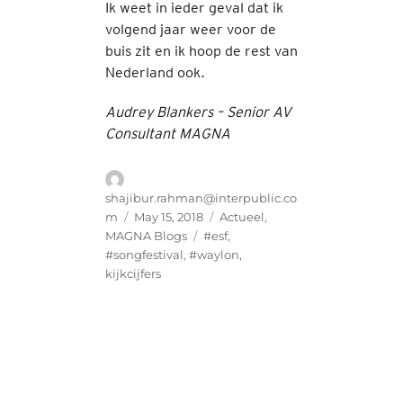
Ik weet in ieder geval dat ik
volgend jaar weer voor de
buis zit en ik hoop de rest van
Nederland ook.
Audrey Blankers – Senior AV
Consultant MAGNA
Author
shajibur.rahman@interpublic.co
Posted
Categories
m
May 15, 2018
Actueel
,
on
Tags
MAGNA Blogs
#esf
,
#songfestival
,
#waylon
,
kijkcijfers