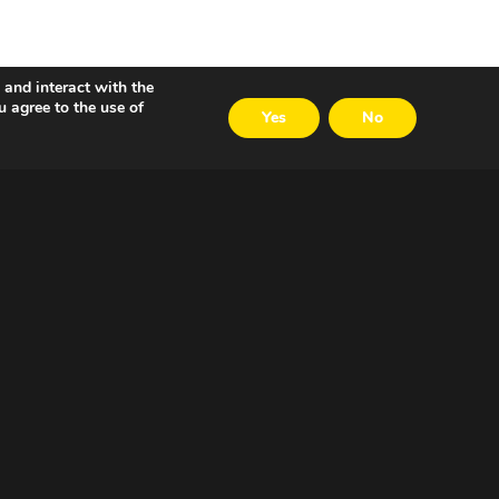
 and interact with the
u agree to the use of
Yes
No
VOLG ONS
LinkedIn
Twitter
Facebook
Email
Careers