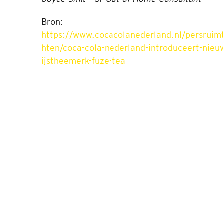
Bron:
https://www.cocacolanederland.nl/persruim
hten/coca-cola-nederland-introduceert-nieu
ijstheemerk-fuze-tea