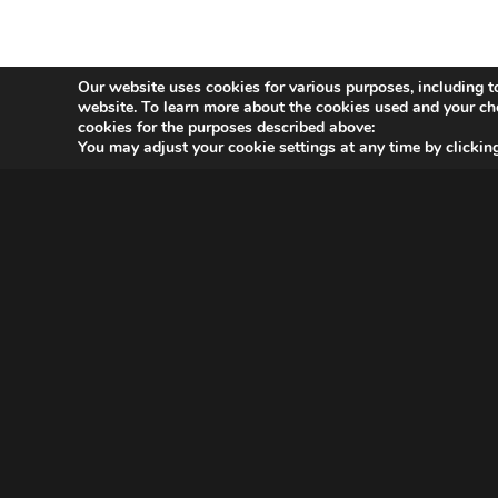
Our website uses cookies for various purposes, including t
website. To learn more about the cookies used and your ch
cookies for the purposes described above:
You may adjust your cookie settings at any time by clicki
OVER MAGNA
MAGNA Netherlands is de gecentraliseerde inkoop- en
onderhandelingsunit binnen
IPG Mediabrands
op het gebied
van intelligence, investment en innovation. MAGNA behartigt
de inkoopbelangen van de IPG Mediabrands-bureaus UM,
Initiative, Thrive, Reprise en Yune.