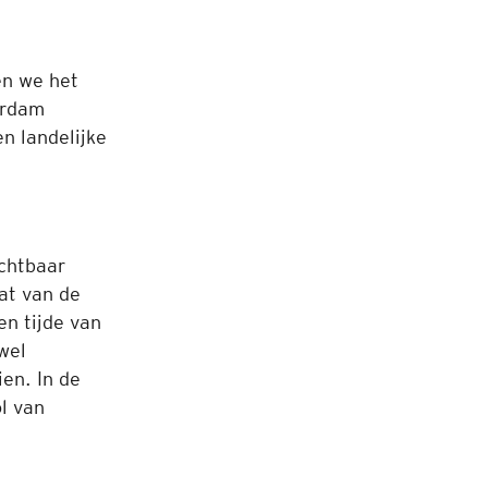
en we het
erdam
n landelijke
chtbaar
at van de
en tijde van
wel
en. In de
l van