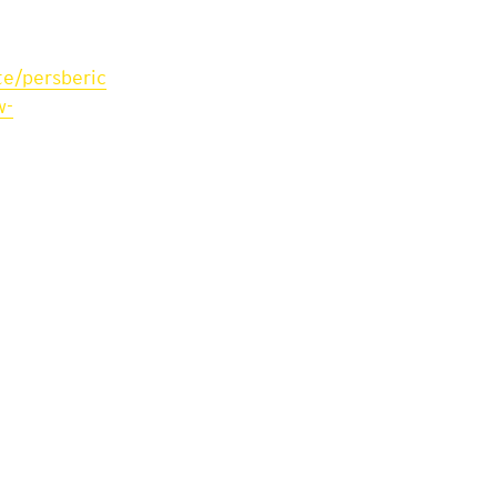
te/persberic
w-