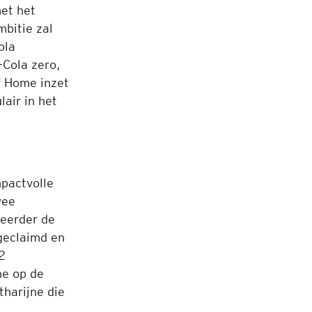
et het
bitie zal
ola
-Cola zero,
f Home inzet
air in het
pactvolle
wee
teerder de
geclaimd en
2
ne op de
harijne die