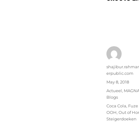
Author
shajibur.rahma
erpublic.com
Posted
May 8, 2018
on
Categories
Actueel
,
MAGN
Blogs
Tags
Coca Cola
,
Fuze
OOH
,
Out of H
Steigerdoeken