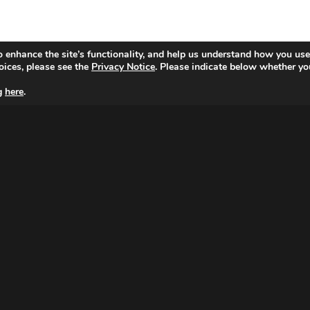
o enhance the site’s functionality, and help us understand how you use
oices, please see the
Privacy Notice
. Please indicate below whether yo
ng
here
.
MAGNA NETHERLANDS
Peter van Anrooystraat 7,
1076 DA Amsterdam
Tel: 020 799 3100
© Copyright 2026 MAGNA.
|
Cookie Setting