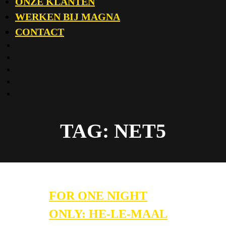
ONZE KLANTEN
WERKEN BIJ MAGNA
CONTACT
LinkedIn
Twitter
Facebook
Email
Careers
TAG:
NET5
FOR ONE NIGHT
ONLY: HE-LE-MAAL