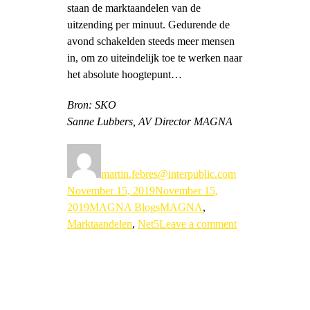
staan de marktaandelen van de
uitzending per minuut. Gedurende de
avond schakelden steeds meer mensen
in, om zo uiteindelijk toe te werken naar
het absolute hoogtepunt…
Bron: SKO
Sanne Lubbers, AV Director MAGNA
Author
Posted
on
martin.febres@interpublic.com
November 15, 2019
November 15,
Categories
Tags
2019
MAGNA Blogs
MAGNA
,
on
Marktaandelen
,
Net5
Leave a comment
For
One
Night
Only:
he-