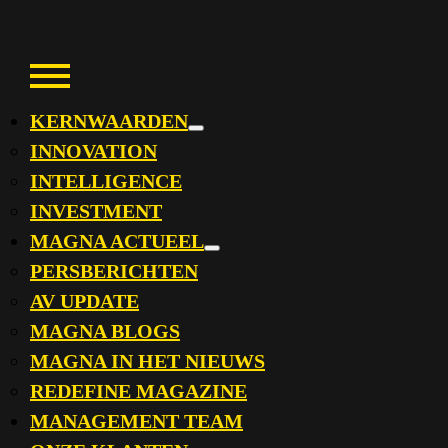
Skip
to
content
KERNWAARDEN
expand
INNOVATION
child
menu
INTELLIGENCE
INVESTMENT
MAGNA ACTUEEL
expand
PERSBERICHTEN
child
menu
AV UPDATE
MAGNA BLOGS
MAGNA IN HET NIEUWS
REDEFINE MAGAZINE
MANAGEMENT TEAM