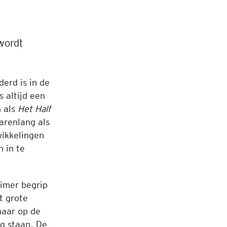
 wordt
erd is in de
s altijd een
n als
Het Half
arenlang als
wikkelingen
n in te
uimer begrip
t grote
maar op de
ng staan. De