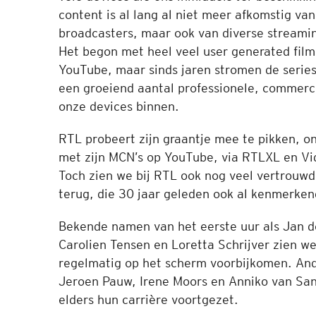
GTST
content is al lang al niet meer afkomstig van
kwijt
broadcasters, maar ook van diverse streami
Het begon met heel veel user generated film
YouTube, maar sinds jaren stromen de series 
een groeiend aantal professionele, commerc
onze devices binnen.
RTL probeert zijn graantje mee te pikken, o
met zijn MCN’s op YouTube, via RTLXL en Vi
Toch zien we bij RTL ook nog veel vertrouw
terug, die 30 jaar geleden ook al kenmerken
Bekende namen van het eerste uur als Jan 
Carolien Tensen en Loretta Schrijver zien w
regelmatig op het scherm voorbijkomen. And
Jeroen Pauw, Irene Moors en Anniko van Sa
elders hun carrière voortgezet.