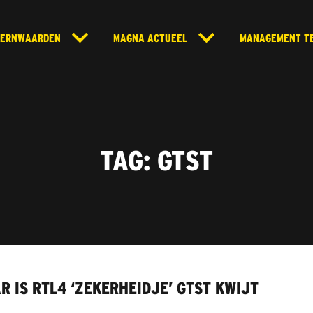
KERNWAARDEN
MAGNA ACTUEEL
MANAGEMENT T
TAG:
GTST
R IS RTL4 ‘ZEKERHEIDJE’ GTST KWIJT