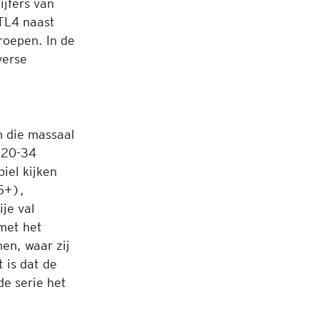
ijfers van
TL4 naast
roepen. In de
verse
n die massaal
 20-34
biel kijken
5+),
ije val
met het
en, waar zij
 is dat de
de serie het