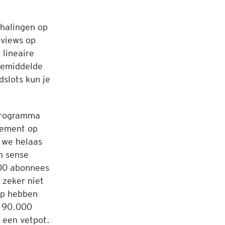
rhalingen op
views op
lineaire
gemiddelde
dslots kun je
programma
nement op
 we helaas
n sense
00 abonnees
 zeker niet
p hebben
n 90.000
t een vetpot.