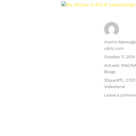
Author
martin.febres@
ublic.com
Posted
October 11, 2019
on
Categories
Actueel
,
MAGN
Blogs
Tags
30jaarRTL
,
GTST
Videoland
Leave a comme