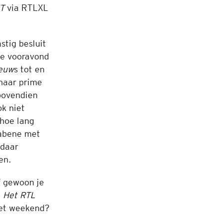
ST
via RTLXL
stig besluit
De vooravond
ieuw
s tot en
 naar prime
bovendien
ok niet
 hoe lang
tabene met
 daar
en.
f gewoon je
p
Het RTL
het weekend?