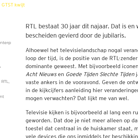
RTL bestaat 30 jaar dit najaar. Dat is en
bescheiden gevierd door de jubilaris.
interp
Alhoewel het televisielandschap nogal verand
loop der tijd, is de positie van de RTL-zender
dominante geweest. Met bijvoorbeeld icone
A
Acht Nieuws
en
Goede Tijden Slechte Tijden
j
,
RTL
,
vaste ankers in de vooravond. Geven de ont
in de kijkcijfers aanleiding hier veranderinge
on
nt
mogen verwachten? Dat lijkt me van wel.
Na
30
Televisie kijken is bijvoorbeeld al lang een r
jaar
geworden. Dat doe je niet meer alleen op da
is
toestel dat centraal in de huiskamer staat, 
RTL4
‘zekerheidje’
vele devices die ons inmiddels ter beschikki