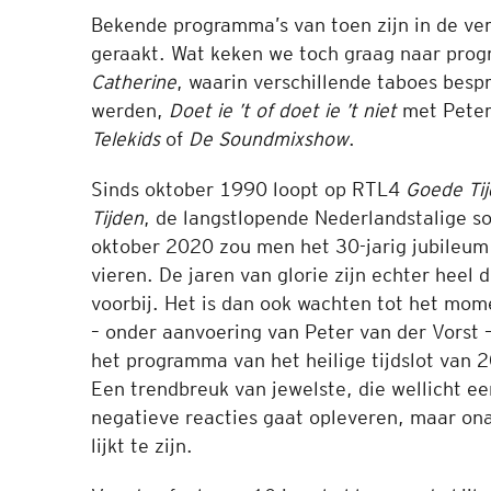
Bekende programma’s van toen zijn in de ve
geraakt. Wat keken we toch graag naar prog
Catherine
, waarin verschillende taboes besp
werden,
Doet ie ’t of doet ie ’t niet
met Peter
Telekids
of
De Soundmixshow
.
Sinds oktober 1990 loopt op RTL4
Goede Tij
Tijden
, de langstlopende Nederlandstalige so
oktober 2020 zou men het 30-jarig jubileu
vieren. De jaren van glorie zijn echter heel d
voorbij. Het is dan ook wachten tot het mo
– onder aanvoering van Peter van der Vorst 
het programma van het heilige tijdslot van 2
Een trendbreuk van jewelste, die wellicht e
negatieve reacties gaat opleveren, maar o
lijkt te zijn.