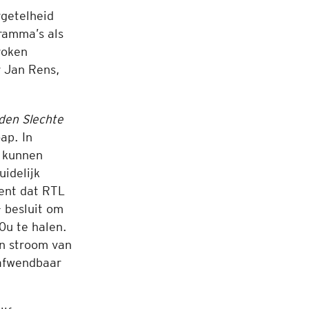
rgetelheid
ramma’s als
roken
 Jan Rens,
den Slechte
ap. In
m kunnen
uidelijk
ment dat RTL
– besluit om
0u te halen.
en stroom van
nafwendbaar