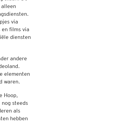
 alleen
ngsdiensten.
pjes via
en films via
iële diensten
nder andere
deoland.
de elementen
d waren.
de Hoop,
e nog steeds
eren als
nten hebben