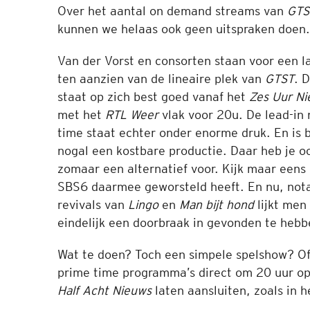
Over het aantal on demand streams van
GT
kunnen we helaas ook geen uitspraken doen.
Van der Vorst en consorten staan voor een la
ten aanzien van de lineaire plek van
GTST
. 
staat op zich best goed vanaf het
Zes Uur N
met het
RTL Weer
vlak voor 20u. De lead-in
time staat echter onder enorme druk. En is 
nogal een kostbare productie. Daar heb je o
zomaar een alternatief voor. Kijk maar eens
SBS6 daarmee geworsteld heeft. En nu, no
revivals van
Lingo
en
Man bijt hond
lijkt men
eindelijk een doorbraak in gevonden te hebb
Wat te doen? Toch een simpele spelshow? O
prime time programma’s direct om 20 uur o
Half Acht Nieuws
laten aansluiten, zoals in 