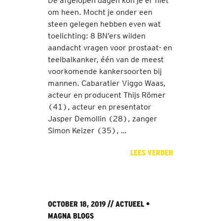
De afgelopen dagen kon je er niet
om heen. Mocht je onder een
steen gelegen hebben even wat
toelichting: 8 BN’ers wilden
aandacht vragen voor prostaat- en
teelbalkanker, één van de meest
voorkomende kankersoorten bij
mannen. Cabaratier Viggo Waas,
acteur en producent Thijs Römer
(41), acteur en presentator
Jasper Demollin (28), zanger
Simon Keizer (35), …
LEES VERDER
OCTOBER 18, 2019 //
ACTUEEL
•
MAGNA BLOGS