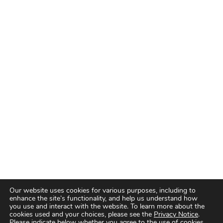
Our website uses cookies for various purposes, including to
enhance the site’s functionality, and help us understand how
you use and interact with the website. To learn more about the
cookies used and your choices, please see the
Privacy Notice
.
Please indicate below whether you agree to the use of cookies