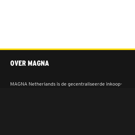
OVER MAGNA
MAGNA Netherlands is de gecentraliseerde inkoop-
en onderhandelingsunit binnen
IPG Mediabrands
op
het gebied van intelligence, investment en
innovation. MAGNA behartigt de inkoopbelangen
van de IPG Mediabrands-bureaus UM, Initiative,
Thrive, Reprise en Yune.